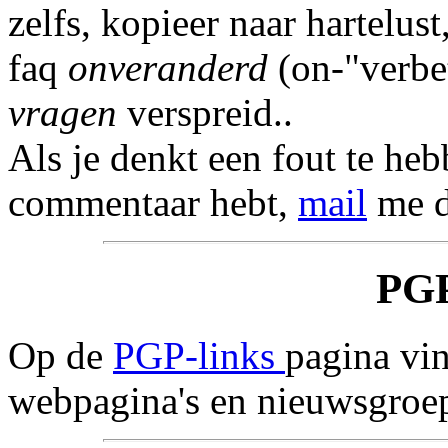
zelfs, kopieer naar hartelu
faq
onveranderd
(on-"verbe
vragen
verspreid..
Als je denkt een fout te he
commentaar hebt,
mail
me d
PG
Op de
PGP-links
pagina vin
webpagina's en nieuwsgroe