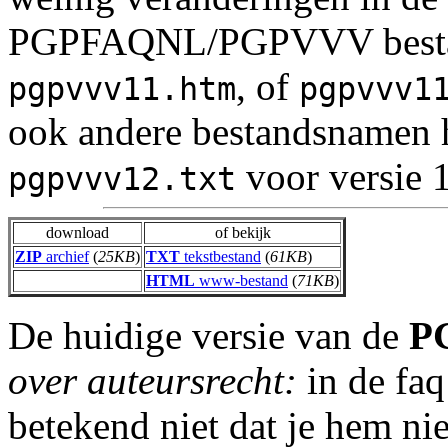
PGPFAQNL/PGPVVV besta
, of
pgpvvv11.htm
pgpvvv1
ook andere bestandsnamen 
voor versie 
pgpvvv12.txt
download
of bekijk
ZIP
archief
(
25KB
)
TXT
tekstbestand
(
61KB
)
HTML
www-bestand
(
71KB
)
De huidige versie van de
P
over auteursrecht:
in de faq 
betekend niet dat je hem ni