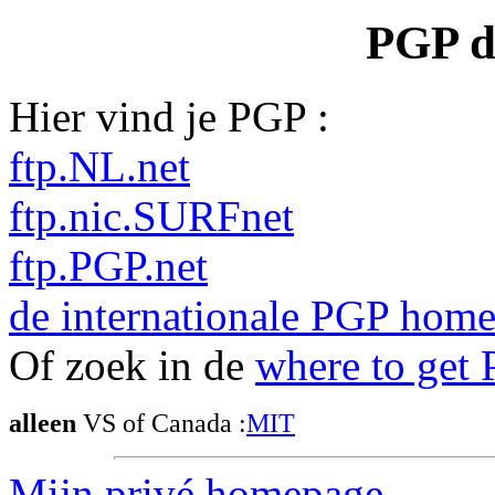
PGP d
Hier vind je PGP :
ftp.NL.net
ftp.nic.SURFnet
ftp.PGP.net
de internationale PGP hom
Of zoek in de
where to get
alleen
VS of Canada :
MIT
Mijn privé homepage
.