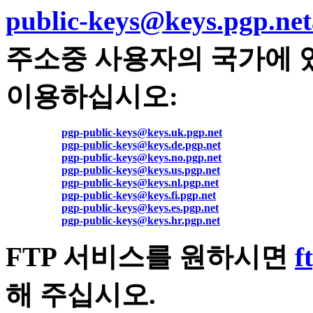
public-keys@keys.pgp.net
주소중 사용자의 국가에 
이용하십시오:
pgp-public-keys@keys.uk.pgp.net
pgp-public-keys@keys.de.pgp.net
pgp-public-keys@keys.no.pgp.net
pgp-public-keys@keys.us.pgp.net
pgp-public-keys@keys.nl.pgp.net
pgp-public-keys@keys.fi.pgp.net
pgp-public-keys@keys.es.pgp.net
pgp-public-keys@keys.hr.pgp.net
FTP 서비스를 원하시면
f
해 주십시오.