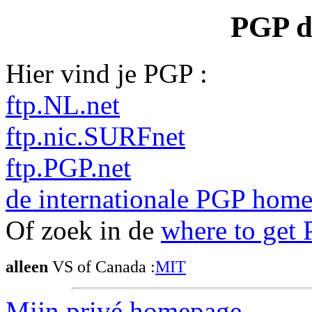
PGP d
Hier vind je PGP :
ftp.NL.net
ftp.nic.SURFnet
ftp.PGP.net
de internationale PGP hom
Of zoek in de
where to get
alleen
VS of Canada :
MIT
Mijn privé homepage
.