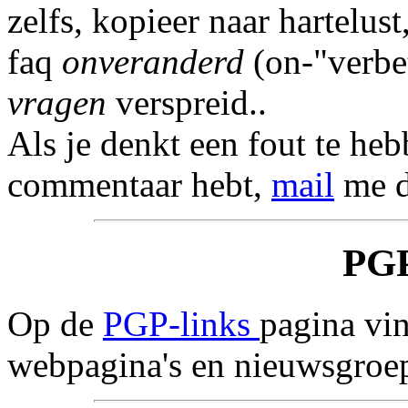
zelfs, kopieer naar hartelu
faq
onveranderd
(on-"verbe
vragen
verspreid..
Als je denkt een fout te he
commentaar hebt,
mail
me d
PG
Op de
PGP-links
pagina vin
webpagina's en nieuwsgroe