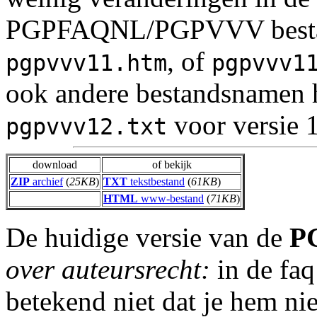
PGPFAQNL/PGPVVV besta
, of
pgpvvv11.htm
pgpvvv1
ook andere bestandsnamen 
voor versie 
pgpvvv12.txt
download
of bekijk
ZIP
archief
(
25KB
)
TXT
tekstbestand
(
61KB
)
HTML
www-bestand
(
71KB
)
De huidige versie van de
P
over auteursrecht:
in de faq 
betekend niet dat je hem ni